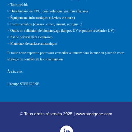
> Tapis pelable
> Distributeurs en PVC, pour solutions, pour surchausses
> Équipements informatiques (claviers et souris)
> Instrumentation (ciseaux, cutter, aimant, seringue...)
> Outils de validation de bionettoyage (lampes UV et poudre révélatrice UV)
> Kit de déversement cleanroom
> Matériaux de surface antistatiques
Et toute notre expertise pour vous conseiller au mieux dans la mise en place de votre
stratégie de contrôle de la contamination.
À très vite,
L'équipe STERIGENE
© Tous droits réservés 2025 | www.sterigene.com